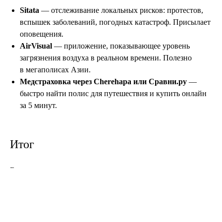
Sitata
— отслеживание локальных рисков: протестов,
вспышек заболеваний, погодных катастроф. Присылает
оповещения.
AirVisual
— приложение, показывающее уровень
загрязнения воздуха в реальном времени. Полезно
в мегаполисах Азии.
Медстраховка через Cherehapa или Сравни.ру
—
быстро найти полис для путешествия и купить онлайн
за 5 минут.
Итог
Все эти приложения упрощают маршруты, экономят
деньги, помогают оставаться на связи и не теряться даже
в самых диких точках планеты. Добавьте нужные
в смартфон, заранее купите eSIM,
оформите карту
на VALUT.NET
— и можете ехать хоть в Улан-Батор, хоть