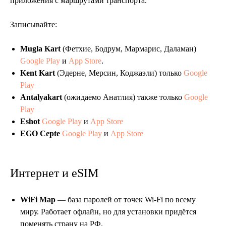
приложения с маршрутами транспорта.
Записывайте:
Mugla Kart
(Фетхие, Бодрум, Мармарис, Даламан)
Google Play
и
App Store
.
Kent Kart
(Эдерне, Мерсин, Коджаэли) только
Google
Play
Antalyakart
(ожидаемо Анатлия) ​​также только
Google
Play
Eshot
Google Play
и
App Store
EGO Cepte
Google Play
и
App Store
Интернет и eSIM
WiFi Map
— база паролей от точек Wi-Fi по всему
миру. Работает офлайн, но для установки придётся
поменять страну на РФ.