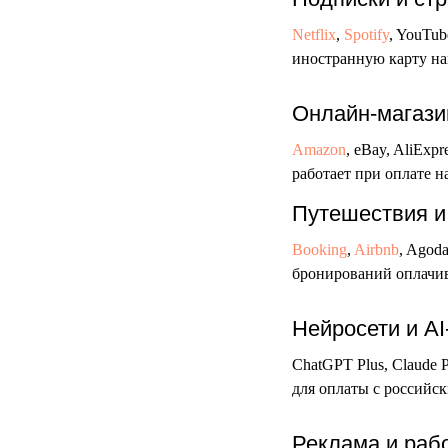
Netflix
,
Spotify
, YouTu
иностранную карту на
Онлайн-магази
Amazon
, eBay, AliExp
работает при оплате 
Путешествия и
Booking
,
Airbnb
, Agod
бронирований оплачива
Нейросети и A
ChatGPT Plus, Claude P
для оплаты с российск
Реклама и раб