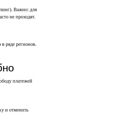
ллинг). Важно: для
сто не проходят.
p в ряде регионов.
бно
ободу платежей
ку и отменить