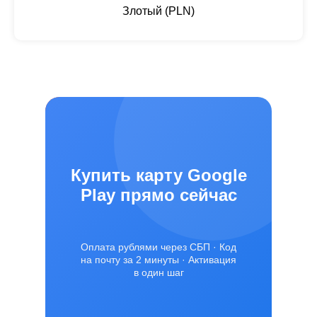
Злотый (PLN)
Купить карту Google
Play прямо сейчас
Оплата рублями через СБП · Код
на почту за 2 минуты · Активация
в один шаг