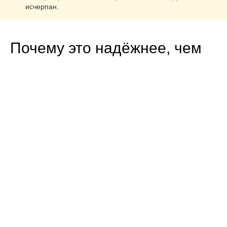
исчерпан.
Почему это надёжнее, чем
кажется
Пароль от Google-аккаунта нигде не вводится — только
код активации на официальной странице Google.
Коды официальные — они работают точно так же, как
карты из магазина Google Play.
Оплата через СБП — прозрачная транзакция через
российскую банковскую систему, без переводов
физлицам.
Баланс не сгорает — тратьте когда удобно, хоть через
год.
Работает на любом Android-устройстве — смартфон,
планшет, Chromebook — везде, где есть Google-аккаунт.
Удобно дарить — отправьте код другу, это лучший