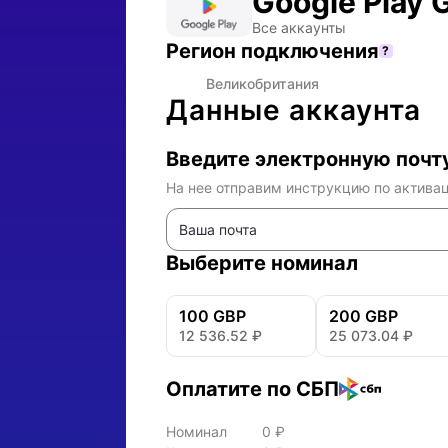
Google Play G
Купить цифровой код Google Play (Великобритания) — оплата в рублях
Все аккаунты
Регион подключения
?
🇬🇧
Великобритания
Данные аккаунта
Введите электронную почт
На нее отправим инструкцию по актива
Выберите номинал
100 GBP
200 GBP
12 536.52
₽
25 073.04
₽
Оплатите по СБП
Номинал
0
₽