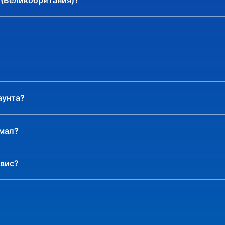
 (Великобритания)?
дарочной карты в рублях
одарочной карты в рублях
дарочной карты в рублях
аунта?
умал?
рвис?