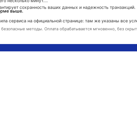
го несколько минут.

рантирует сохранность ваших данных и надежность транзакций.

орме выше.
ла сервиса на официальной странице: там же указаны все усло
е безопасные методы. Оплата обрабатывается мгновенно, без скры
подарочной карты в рублях
подарочной карты в рублях
подарочной карты в рублях
подарочной карты в рублях
подарочной карты в рублях