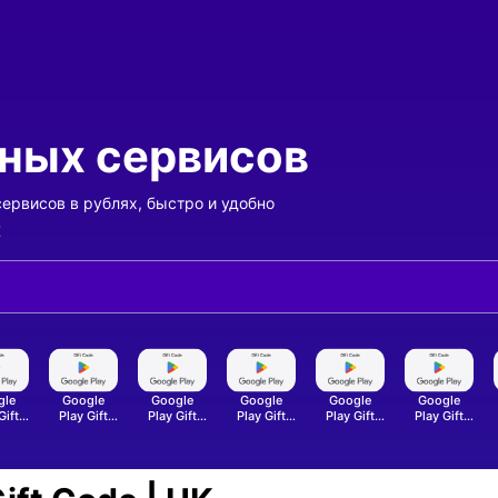
ных сервисов
рвисов в рублях, быстро и удобно
K
gle
Google
Google
Google
Google
Google
арочной карты
- Оплата подарочной карты
- Оплата подарочной карты
- Оплата подарочной карты
- Оплата подарочной карты
- Оплата подарочной
- Опла
Gift
Play Gift
Play Gift
Play Gift
Play Gift
Play Gift
| FR
Code | ID
Code | IN
Code | IT
Code | JP
Code | NL