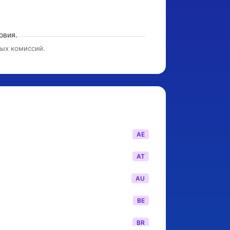
вия.

тых комиссий.
AE
AT
AU
BE
BR