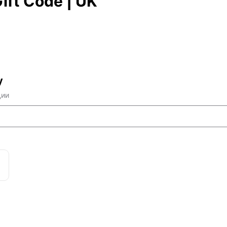
ift Code | UK
у
ции