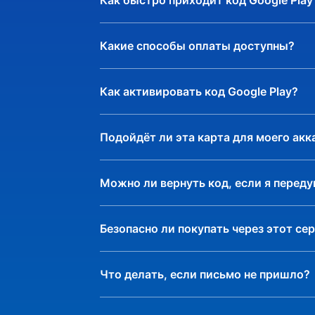
Как быстро приходит код Google Play
- Оплата по
Amazon Prime | SA
Какие способы оплаты доступны?
- Оплата п
amazon.sa Gift Card
Как активировать код Google Play?
- Оплата по
amazon.tr Gift Card
Подойдёт ли эта карта для моего акк
Можно ли вернуть код, если я перед
Безопасно ли покупать через этот се
Что делать, если письмо не пришло?