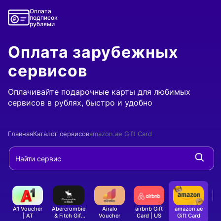
Оплата
подписок
рублями
Оплата зарубежных
сервисов
Оплачивайте подарочные карты для любимых
сервисов в рублях, быстро и удобно
Главная
Каталог сервисов
amazon.ae Gift Card
A1 Voucher
Abercrombie
Airalo
airbnb Gift
amazon.ae
am
- Оплата подарочной карты
- Оплата подарочной карты
- Оплата подарочной
- Оплат
| AT
& Fitch Gift
Voucher
Card | US
Gift Card
G