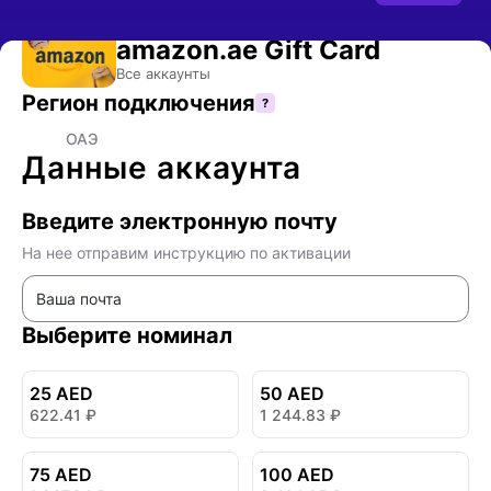
- Оплата подарочной карты
Card
amazon.ae Gift Card
Купить подарочную карту Amazon.ae (ОАЭ) — оплата в рублях
Все аккаунты
Регион подключения
?
🇦🇪
ОАЭ
Данные аккаунта
Введите электронную почту
На нее отправим инструкцию по активации
Выберите номинал
25 AED
50 AED
622.41
₽
1 244.83
₽
75 AED
100 AED