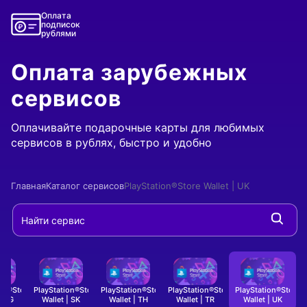
Оплата
подписок
рублями
Оплата зарубежных
сервисов
Оплачивайте подарочные карты для любимых
сервисов в рублях, быстро и удобно
Главная
Каталог сервисов
PlayStation®Store Wallet | UK
ion®Store
PlayStation®Store
PlayStation®Store
PlayStation®Store
PlayStation®Store
P
- Оплата подарочной карты
- Оплата подарочной карты
- Оплата подарочной
- Оплат
| SG
Wallet | SK
Wallet | TH
Wallet | TR
Wallet | UK