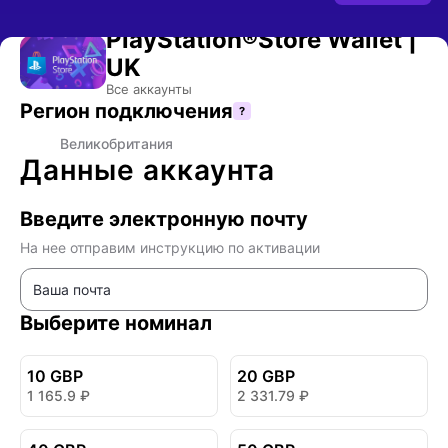
- Оплата подарочной карты
PlayStation®Store Wallet |
UK
Купить код пополнения PlayStation Store (Великобритания) — оплата в рублях
Все аккаунты
Регион подключения
?
🇬🇧
Великобритания
Данные аккаунта
Введите электронную почту
На нее отправим инструкцию по активации
Выберите номинал
10 GBP
20 GBP
1 165.9
₽
2 331.79
₽