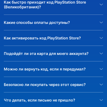
- Оплата подарочной к
PlayStation®Store Wallet
CZ
Как быстро приходит код PlayStation Store
(Великобритания)?
- Оплата подарочной к
PlayStation®Store Wallet
DE
- Оплата подарочной к
PlayStation®Store Wallet
ES
Какие способы оплаты доступны?
Как активировать код PlayStation Store?
Подойдёт ли эта карта для моего аккаунта?
Можно ли вернуть код, если я передумал?
Безопасно ли покупать через этот сервис?
Что делать, если письмо не пришло?