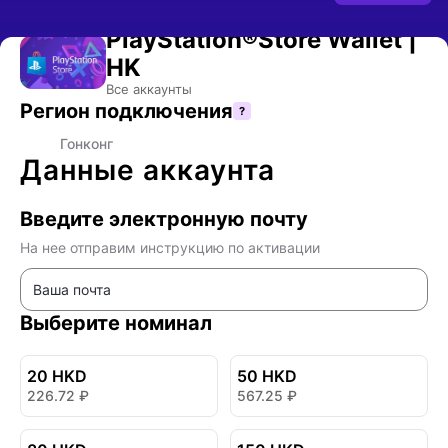
- Оплата подарочной карты
PlayStation®Store Wallet |
HK
Купить код пополнения PlayStation Store (Гонконг) — оплата в рублях
Все аккаунты
Регион подключения
?
🇭🇰
Гонконг
Данные аккаунта
Введите электронную почту
На нее отправим инструкцию по активации
Выберите номинал
20 HKD
50 HKD
226.72
₽
567.25
₽