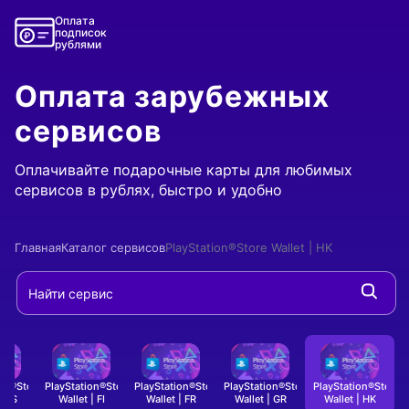
Оплата
подписок
рублями
Оплата зарубежных
сервисов
Оплачивайте подарочные карты для любимых
сервисов в рублях, быстро и удобно
Главная
Каталог сервисов
PlayStation®Store Wallet | HK
ion®Store
PlayStation®Store
PlayStation®Store
PlayStation®Store
PlayStation®Store
P
- Оплата подарочной карты
- Оплата подарочной карты
- Оплата подарочной
- Оплат
| ES
Wallet | FI
Wallet | FR
Wallet | GR
Wallet | HK