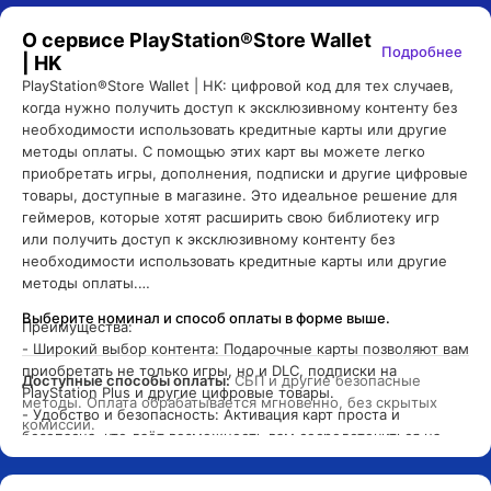
О сервисе
PlayStation®Store Wallet
Подробнее
| HK
PlayStation®Store Wallet | HK: цифровой код для тех случаев, 
когда нужно получить доступ к эксклюзивному контенту без 
необходимости использовать кредитные карты или другие 
методы оплаты. С помощью этих карт вы можете легко 
приобретать игры, дополнения, подписки и другие цифровые 
товары, доступные в магазине. Это идеальное решение для 
геймеров, которые хотят расширить свою библиотеку игр 
или получить доступ к эксклюзивному контенту без 
необходимости использовать кредитные карты или другие 
методы оплаты.

Выберите номинал и способ оплаты в форме выше.
Преимущества:

- Широкий выбор контента: Подарочные карты позволяют вам 
приобретать не только игры, но и DLC, подписки на 
Доступные способы оплаты:
 СБП и другие безопасные 
PlayStation Plus и другие цифровые товары.

методы. Оплата обрабатывается мгновенно, без скрытых 
- Удобство и безопасность: Активация карт проста и 
комиссий.
безопасна, что даёт возможность вам сосредоточиться на 
игре, а не на процессе оплаты.

- Идеальный подарок для геймеров: Подарочные карты 