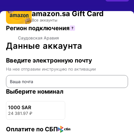
- Оплата подарочной карты
amazon.sa Gift Card
Купить подарочную карту Amazon.sa (Саудовская Аравия) — оплата в рублях
Все аккаунты
Регион подключения
?
🇸🇦
Саудовская Аравия
Данные аккаунта
Введите электронную почту
На нее отправим инструкцию по активации
Выберите номинал
1000 SAR
24 381.97
₽
Оплатите по СБП