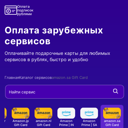
Оплата
подписок
рублями
Оплата зарубежных
сервисов
Оплачивайте подарочные карты для любимых
сервисов в рублях, быстро и удобно
Главная
Каталог сервисов
amazon.sa Gift Card
n.fr
Amazon.jp
amazon.nl
Amazon
Amazon
amazon.sa
- Оплата подарочной карты
- Оплата подарочной карты
- Оплата подарочной
- Оплат
ard
Gift Card
Gift Card
Prime | IN
Prime | SA
Gift Card