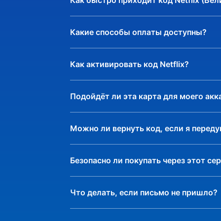
Как быстро приходит код Netflix (Ве
- Оплата по
Amazon Prime | SA
Какие способы оплаты доступны?
- Оплата п
amazon.sa Gift Card
Как активировать код Netflix?
- Оплата по
amazon.tr Gift Card
Подойдёт ли эта карта для моего акк
Можно ли вернуть код, если я перед
Безопасно ли покупать через этот се
Что делать, если письмо не пришло?