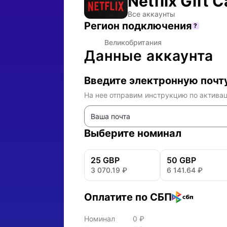
Netflix Gift C
Купить подарочную карту Netflix (Великобритания) — оплата в рублях
Все аккаунты
Регион подключения
?
🇬🇧
Великобритания
Данные аккаунта
Введите электронную почт
На нее отправим инструкцию по актива
Выберите номинал
25 GBP
50 GBP
3 070.19
₽
6 141.64
₽
Оплатите по СБП
Номинал
0
₽