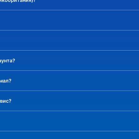
ликобритания)?
дарочной карты в рублях
одарочной карты в рублях
дарочной карты в рублях
аунта?
умал?
рвис?