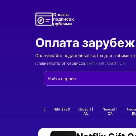
Оплата
подписок
рублями
Оплата зарубеж
Оплачивайте подарочные карты для любимых се
Главная
Каталог сервисов
Netflix Gift Card | UK
NBA 2K24
NBA 2K25
NBA 2K26
Neosurf |
Neosurf |
Neosu
- Оплата подарочной карты
- Оплата под
AU
CA
E
- Оплата подарочной карты