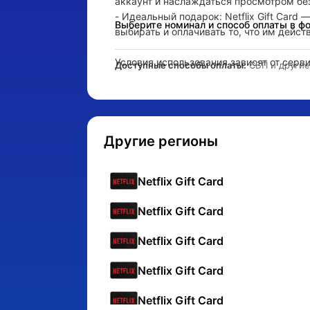
аккаунт и наслаждаться просмотром без 
- Идеальный подарок: Netflix Gift Card
Выберите номинал и способ оплаты в ф
выбирать и оплачивать то, что им действ
Условия использования зависят от серви
Доступные способы оплаты:
 СБП и други
https://netflix.com/redeem
Другие регионы
- Оплата подар
Netflix Gift Card
- Оплата подар
Netflix Gift Card
- Оплата подар
Netflix Gift Card
- Оплата подар
Netflix Gift Card
- Оплата подар
Netflix Gift Card