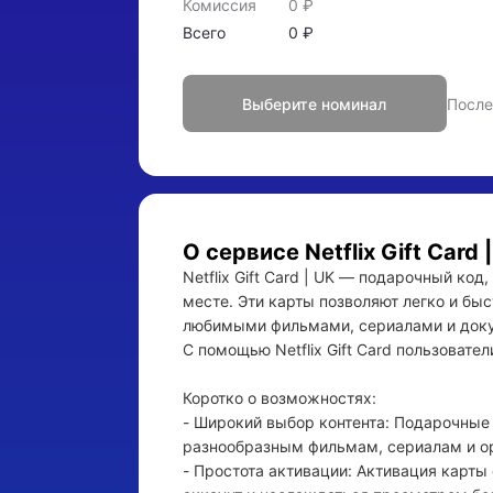
Комиссия
0
₽
Всего
0
₽
Выберите номинал
После
О сервисе
Netflix Gift Card 
Netflix Gift Card | UK — подарочный к
месте. Эти карты позволяют легко и бы
любимыми фильмами, сериалами и докум
С помощью Netflix Gift Card пользовате
Коротко о возможностях:

- Широкий выбор контента: Подарочные ка
разнообразным фильмам, сериалам и ор
- Простота активации: Активация карты